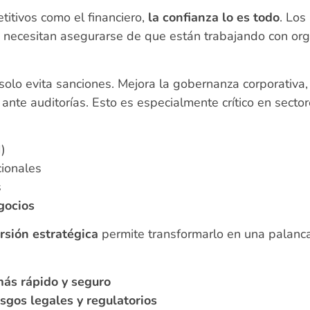
itivos como el financiero,
la confianza lo es todo
. Los
es necesitan asegurarse de que están trabajando con orga
lo evita sanciones. Mejora la gobernanza corporativa, r
ante auditorías. Esto es especialmente crítico en sect
I)
acionales
s
gocios
rsión estratégica
permite transformarlo en una palanca
más rápido y seguro
sgos legales y regulatorios