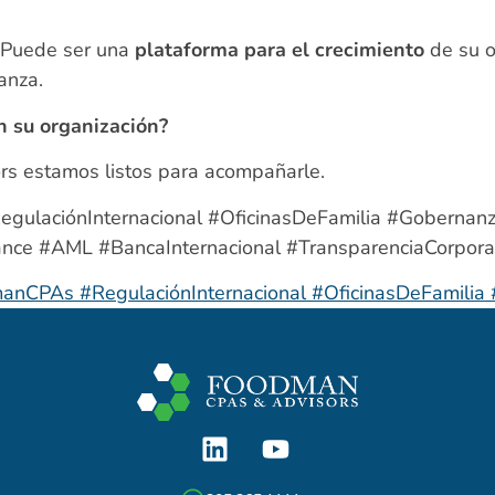
. Puede ser una
plataforma para el crecimiento
de su o
ianza.
n su organización?
s estamos listos para acompañarle.
laciónInternacional #OficinasDeFamilia #Gobernanz
nce #AML #BancaInternacional #TransparenciaCorpora
CPAs #RegulaciónInternacional #OficinasDeFamilia 