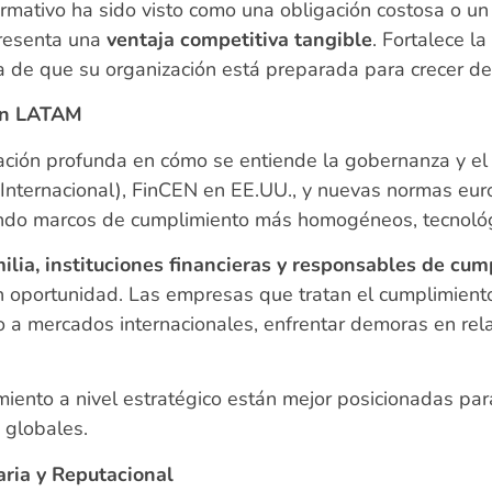
ativo ha sido visto como una obligación costosa o un o
presenta una
ventaja competitiva tangible
. Fortalece l
ara de que su organización está preparada para crecer d
 en LATAM
ción profunda en cómo se entiende la gobernanza y el
Internacional), FinCEN en EE.UU., y nuevas normas eur
sando marcos de cumplimiento más homogéneos, tecnológ
milia, instituciones financieras y responsables de c
n oportunidad. Las empresas que tratan el cumplimient
o a mercados internacionales, enfrentar demoras en rela
iento a nivel estratégico están mejor posicionadas para
s globales.
ria y Reputacional