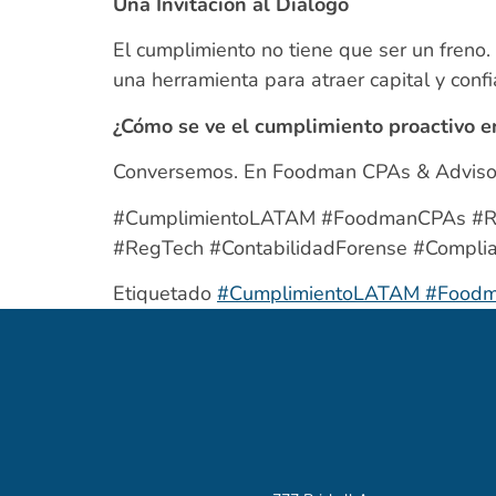
Una Invitación al Diálogo
El cumplimiento no tiene que ser un freno
una herramienta para atraer capital y conf
¿Cómo se ve el cumplimiento proactivo e
Conversemos. En Foodman CPAs & Advisor
#CumplimientoLATAM #FoodmanCPAs #Regu
#RegTech #ContabilidadForense #Complia
Etiquetado
#CumplimientoLATAM #Foodman