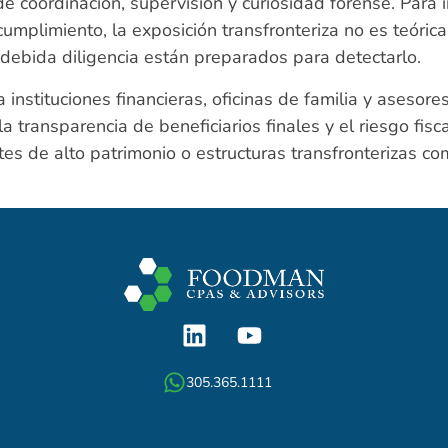
a de coordinación, supervisión y curiosidad forense. Para i
umplimiento, la exposición transfronteriza no es teóric
e debida diligencia están preparados para detectarlo.
stituciones financieras, oficinas de familia y asesores
a transparencia de beneficiarios finales y el riesgo fisca
tes de alto patrimonio o estructuras transfronterizas c
305.365.1111