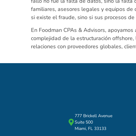
fallo no fue la falta de datos, sino la falt
familiares, asesores legales y equipos de c
si existe el fraude, sino si sus procesos d
En Foodman CPAs & Advisors, apoyamos a in
complejidad de la estructuración offshore, l
relaciones con proveedores globales, clien
777 Brickell Avenue
Suite 500
Miami, FL 33133