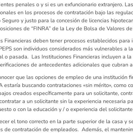
tes penales o y si es un exfuncionario extranjero. Las
ionales en los procesos de contratación bajo las regula
Seguro y justo para la concesión de licencias hipotecar
isposiciones de “FINRA” de la Ley de Bolsa de Valor
ones Financieras deben tener procesos establecidos para 
PEPS son individuos considerados más vulnerables a la
l o pasada. Las Instituciones Financieras incluyen a la 
 verificaciones de antecedentes adicionales que cubran 
conocer que las opciones de empleo de una institución 
 estaría buscando contrataciones «sin mérito», como con
bajos creados específicamente para un solicitante, contra
ontratar a un solicitante sin la experiencia necesaria pa
esto o con la educación y / o experiencia del solicitante
ecer el tono correcto en la parte superior de la casa y 
sos de contratación de empleados. Además, el mantenimi