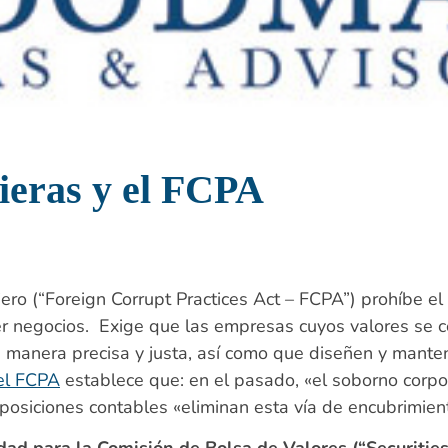
cieras y el FCPA
jero (“Foreign Corrupt Practices Act – FCPA”) prohíbe e
er negocios. Exige que las empresas cuyos valores se c
de manera precisa y justa, así como que diseñen y man
el FCPA
establece que: en el pasado, «el soborno corpora
isposiciones contables «eliminan esta vía de encubrimien