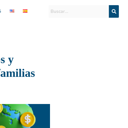
S
s y
familias